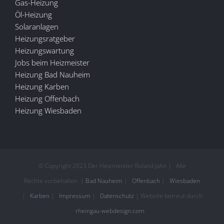
Gas-Heizung
Öl-Heizung
Solaranlagen
Heizungsratgeber
Heizungswartung
Jobs beim Heizmeister
Heizung Bad Nauheim
Heizung Karben
Heizung Offenbach
Heizung Wiesbaden
© Copyright 2023 Der Heizmeister Roland Jahn | Alle
Rechte vorbehalten |
Bad Nauheim
|
Offenbach
|
Wiesbaden
|
Karben
|
Impressum
|
Datenschutz
| Website betreut durch
rheingau-webdesign.com