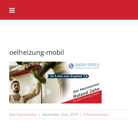
Zum
Inhalt
springen
oelheizung-mobil
Von
heizmeister
|
Dezember 2nd, 2019
|
0 Kommentare