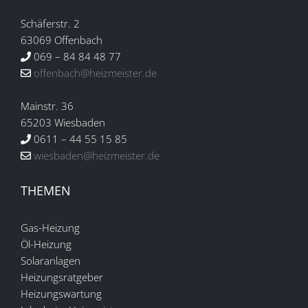
Schäferstr. 2
63069 Offenbach
069 – 84 84 48 77
offenbach@heizmeister.de
Mainstr. 36
65203 Wiesbaden
0611 – 44 55 15 85
wiesbaden@heizmeister.de
THEMEN
Gas-Heizung
Öl-Heizung
Solaranlagen
Heizungsratgeber
Heizungswartung