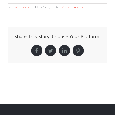
Von
heizmeister
|
März 17th, 2016
|
0 Kommentare
Share This Story, Choose Your Platform!
Facebook
Twitter
LinkedIn
Pinterest