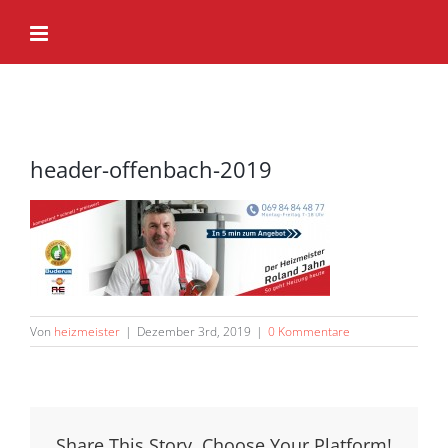
Zum
Inhalt
springen
header-offenbach-2019
Von
heizmeister
|
Dezember 3rd, 2019
|
0 Kommentare
Share This Story, Choose Your Platform!