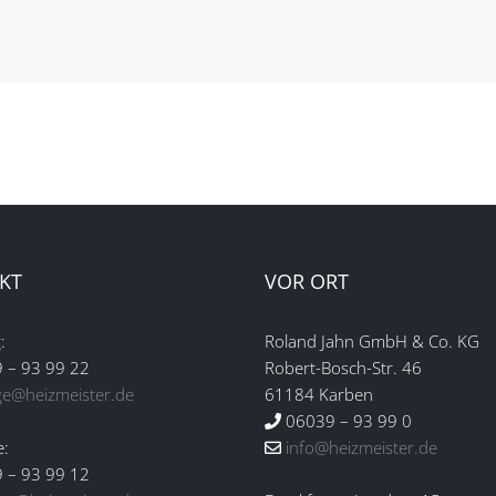
KT
VOR ORT
:
Roland Jahn GmbH & Co. KG
 – 93 99 22
Robert-Bosch-Str. 46
ge@heizmeister.de
61184 Karben
06039 – 93 99 0
e:
info@heizmeister.de
 – 93 99 12