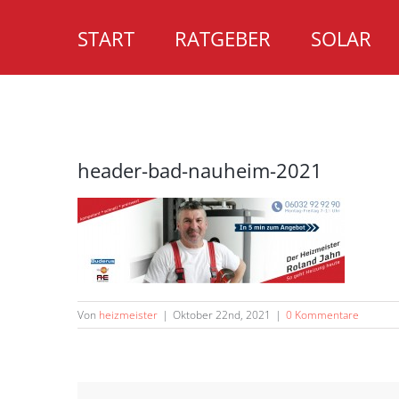
Zum
Inhalt
START
RATGEBER
SOLAR
springen
header-bad-nauheim-2021
Von
heizmeister
|
Oktober 22nd, 2021
|
0 Kommentare