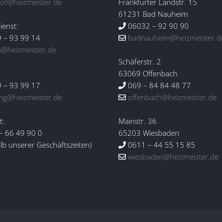
ot@heizmeister.de
Frankfurter Landstr. 15
61231 Bad Nauheim
enst:
06032 – 92 90 90
 – 93 99 14
badnauheim@heizmeister.d
n@heizmeister.de
Schäferstr. 2
:
63069 Offenbach
 – 93 99 17
069 – 84 84 48 77
ng@heizmeister.de
offenbach@heizmeister.de
t:
Mainstr. 36
– 66 49 90 0
65203 Wiesbaden
lb unserer Geschäftszeiten)
0611 – 44 55 15 85
wiesbaden@heizmeister.de