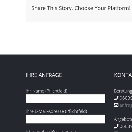
Share This Story, Choose Your Platform!
IHRE ANFRAGE
KONTA
Ihr Name (Pflichtfeld)
Beratung
06039
anfra
Ihre E-Mail-Adresse (Pflichtfeld)
Angebot
06039
Ich benötige Beratung bei: