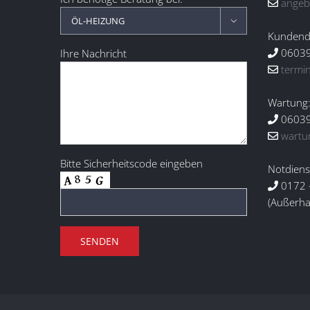
angeb

Kundendi
06039
Ihre Nachricht
termi
Wartung
06039
wartu
Bitte Sicherheitscode eingeben
Notdiens
0172 
(Außerha