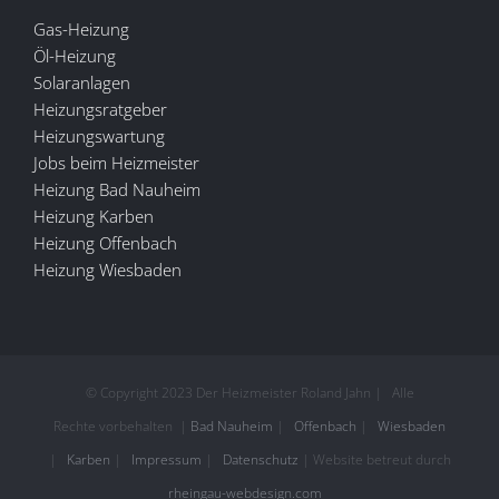
Gas-Heizung
Öl-Heizung
Solaranlagen
Heizungsratgeber
Heizungswartung
Jobs beim Heizmeister
Heizung Bad Nauheim
Heizung Karben
Heizung Offenbach
Heizung Wiesbaden
© Copyright 2023 Der Heizmeister Roland Jahn | Alle
Rechte vorbehalten |
Bad Nauheim
|
Offenbach
|
Wiesbaden
|
Karben
|
Impressum
|
Datenschutz
| Website betreut durch
rheingau-webdesign.com