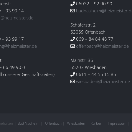
enst:
06032 – 92 90 90
 – 93 99 14
badnauheim@heizmeister.d
n@heizmeister.de
Schäferstr. 2
:
63069 Offenbach
 – 93 99 17
069 – 84 84 48 77
ng@heizmeister.de
offenbach@heizmeister.de
t:
Mainstr. 36
– 66 49 90 0
65203 Wiesbaden
lb unserer Geschäftszeiten)
0611 – 44 55 15 85
wiesbaden@heizmeister.de
rbehalten |
Bad Nauheim
|
Offenbach
|
Wiesbaden
|
Karben
|
Impressum
|