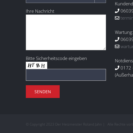
Kundendi
06039
Ihre Nachricht
termi
Wartung
06039
wartu
Bitte Sicherheitscode eingeben
Notdiens
0172 
(Außerha
© Copyright 2023 Der Heizmeister Roland Jahn | Alle Rechte vo