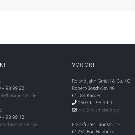
KT
VOR ORT
:
Roland Jahn GmbH & Co. KG
 – 93 99 22
Robert-Bosch-Str. 46
ge@heizmeister.de
61184 Karben
06039 – 93 99 0
e:
info@heizmeister.de
 – 93 99 12
ot@heizmeister.de
Frankfurter Landstr. 15
61231 Bad Nauheim