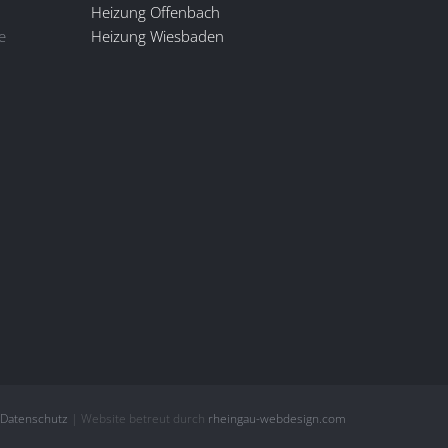
Heizung Offenbach
e
Heizung Wiesbaden
Datenschutz
| Website betreut durch
rheingau-webdesign.com