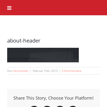
Zum
Inhalt
springen
about-header
Von
heizmeister
|
Februar 15th, 2015
|
0 Kommentare
Share This Story, Choose Your Platform!