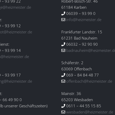
 – 93 99 22
Robert-Bosch-Str. 46
ge@heizmeister.de
61184 Karben
06039 – 93 99 0
e:
info@heizmeister.de
 – 93 99 12
ot@heizmeister.de
Frankfurter Landstr. 15
61231 Bad Nauheim
enst:
06032 – 92 90 90
 – 93 99 14
badnauheim@heizmeister.d
n@heizmeister.de
Schäferstr. 2
:
63069 Offenbach
 – 93 99 17
069 – 84 84 48 77
ng@heizmeister.de
offenbach@heizmeister.de
t:
Mainstr. 36
– 66 49 90 0
65203 Wiesbaden
lb unserer Geschäftszeiten)
0611 – 44 55 15 85
wiesbaden@heizmeister.de