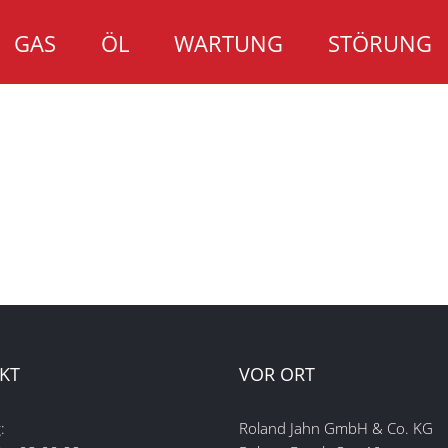
GAS
ÖL
WARTUNG
STÖRUNG
KT
VOR ORT
:
Roland Jahn GmbH & Co. KG