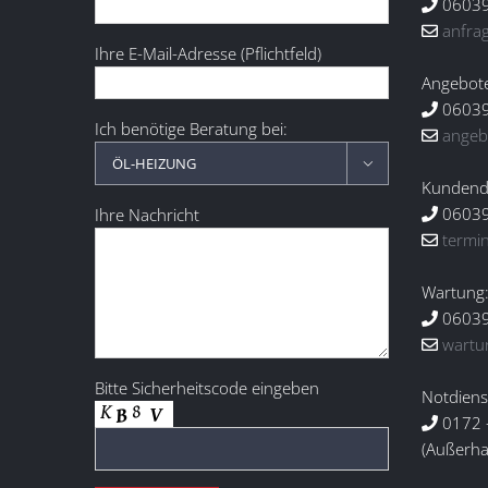
06039
anfra
Ihre E-Mail-Adresse (Pflichtfeld)
Angebot
06039
Ich benötige Beratung bei:
angeb

Kundendi
06039
Ihre Nachricht
termi
Wartung
06039
wartu
Bitte Sicherheitscode eingeben
Notdiens
0172 
(Außerha