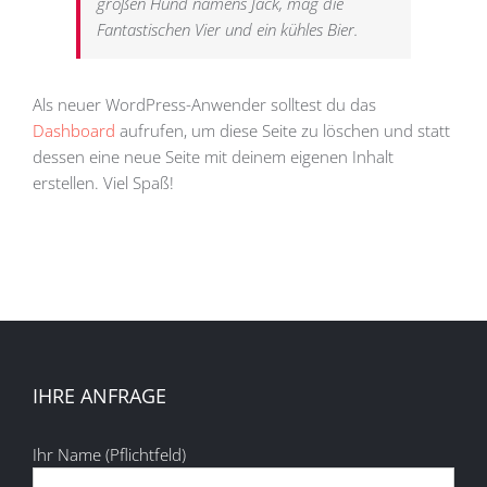
großen Hund namens Jack, mag die
Fantastischen Vier und ein kühles Bier.
Als neuer WordPress-Anwender solltest du das
Dashboard
aufrufen, um diese Seite zu löschen und statt
dessen eine neue Seite mit deinem eigenen Inhalt
erstellen. Viel Spaß!
IHRE ANFRAGE
Ihr Name (Pflichtfeld)